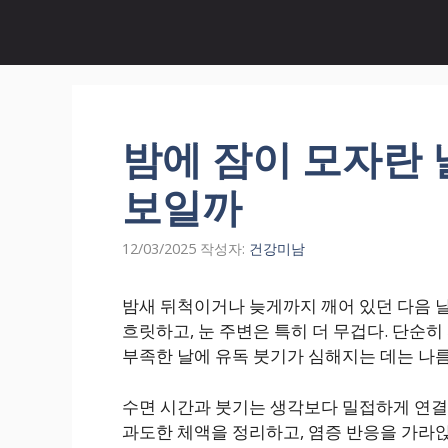
컨
텐
츠
로
건
너
밤에 잠이 모자란 날
뛰
기
보일까
12/03/2025
작성자:
건강미남
밤새 뒤척이거나 늦게까지 깨어 있던 다음 날
흐릿하고, 눈 주변은 특히 더 무겁다. 단순
부족한 날에 유독 붓기가 심해지는 데는 나름
수면 시간과 붓기는 생각보다 밀접하게 연결돼
과도한 체액을 정리하고, 염증 반응을 가라앉