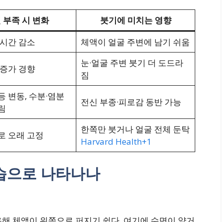
 부족 시 변화
붓기에 미치는 영향
 시간 감소
체액이 얼굴 주변에 남기 쉬움
눈·얼굴 주변 붓기 더 도드라
 증가 경향
짐
등 변동, 수분·염분
전신 부종·피로감 동반 가능
림
한쪽만 붓거나 얼굴 전체 둔탁
로 오래 고정
Harvard Health+1
모습으로 나타나나
해 체액이 위쪽으로 퍼지기 쉽다. 여기에 수면이 얕거