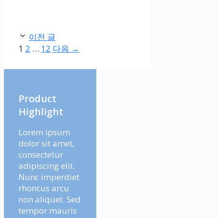
이전 글
페
페
페
1
2
…
12
다음
→
이
이
이
지
지
지
Product
Highlight
Lorem ipsum
dolor sit amet,
consectetur
adipiscing elit.
Nunc imperdiet
rhoncus arcu
non aliquet. Sed
tempor mauris