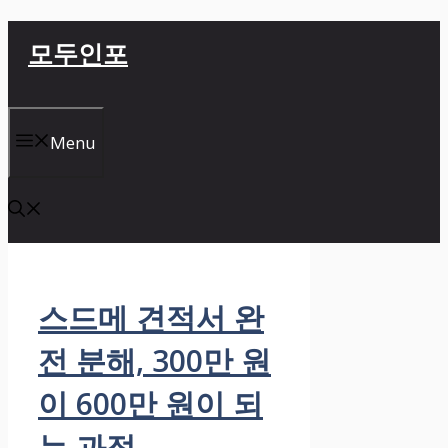
컨
모두인포
텐
츠
로
건
Menu
너
뛰
기
스드메 견적서 완
전 분해, 300만 원
이 600만 원이 되
는 과정